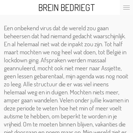
BREIN BEDRIEGT
Ga
direct
naar
de
Een onbekend virus dat de wereld zou gaan
hoofdinhoud
beheersen dat had niemand gedacht waarschijnlijk.
En al helemaal niet wat de inpakt zou zijn. Tot half
maart mochten we nog heel wat doen, tot België in
lockdown ging. Afspraken werden massaal
geannuleerd, mocht ook niet meer naar Assjette,
geen lessen gebarentaal, mijn agenda was nog nooit
zo leeg. Alle structuur die er was viel ineens
helemaal weg en in duigen. Mochten niets meer,
amper gaan wandelen. Velen onder jullie kwamen in
deze periode te weten hoe het min of meer voelt
autisme te hebben, om beperkt te worden in je
vrijheid. Om te moeten binnen blijven, vakanties die
niet doorgaan en noem maar op. Mijn wereld ziet er