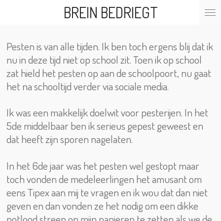
BREIN BEDRIEGT
Ga
direct
naar
de
Pesten is van alle tijden. Ik ben toch ergens blij dat ik
hoofdinhoud
nu in deze tijd niet op school zit. Toen ik op school
zat hield het pesten op aan de schoolpoort, nu gaat
het na schooltijd verder via sociale media.
Ik was een makkelijk doelwit voor pesterijen. In het
5de middelbaar ben ik serieus gepest geweest en
dat heeft zijn sporen nagelaten.
In het 6de jaar was het pesten wel gestopt maar
toch vonden de medeleerlingen het amusant om
eens Tipex aan mij te vragen en ik wou dat dan niet
geven en dan vonden ze het nodig om een dikke
potlood streep op mijn papieren te zetten als we de