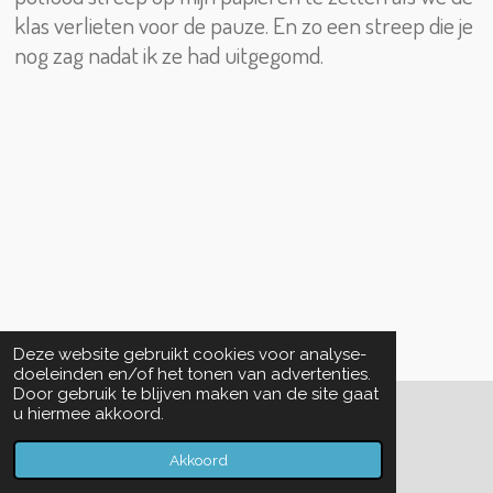
klas verlieten voor de pauze. En zo een streep die je
nog zag nadat ik ze had uitgegomd.
Deze website gebruikt cookies voor analyse-
doeleinden en/of het tonen van advertenties.
Door gebruik te blijven maken van de site gaat
u hiermee akkoord.
© 2022 - 2026 brein bedriegt
Powered by
JouwWeb
Akkoord