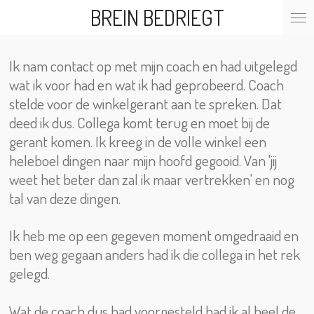
BREIN BEDRIEGT
Ga
direct
naar
de
Ik nam contact op met mijn coach en had uitgelegd
hoofdinhoud
wat ik voor had en wat ik had geprobeerd. Coach
stelde voor de winkelgerant aan te spreken. Dat
deed ik dus. Collega komt terug en moet bij de
gerant komen. Ik kreeg in de volle winkel een
heleboel dingen naar mijn hoofd gegooid. Van 'jij
weet het beter dan zal ik maar vertrekken' en nog
tal van deze dingen.
Ik heb me op een gegeven moment omgedraaid en
ben weg gegaan anders had ik die collega in het rek
gelegd.
Wat de coach dus had voorgesteld had ik al heel de