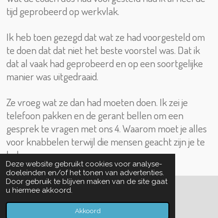
tijd geprobeerd op werkvlak.
Ik heb toen gezegd dat wat ze had voorgesteld om
te doen dat dat niet het beste voorstel was. Dat ik
dat al vaak had geprobeerd en op een soortgelijke
manier was uitgedraaid.
Ze vroeg wat ze dan had moeten doen. Ik zei je
telefoon pakken en de gerant bellen om een
gesprek te vragen met ons 4.
Waarom moet je alles
voor knabbelen terwijl die mensen geacht zijn je te
helpen.
Deze website gebruikt cookies voor analyse-
doeleinden en/of het tonen van advertenties.
Door gebruik te blijven maken van de site gaat
u hiermee akkoord.
© 2022 - 2026 brein bedriegt
Powered by
JouwWeb
Akkoord